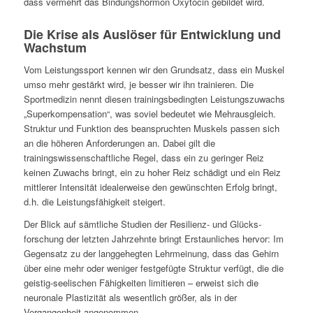
dass vermehrt das Bindungs­hormon Oxytocin gebildet wird.
Die Krise als Auslöser für Entwicklung und
Wachstum
Vom Leistungssport kennen wir den Grundsatz, dass ein Muskel
umso mehr gestärkt wird, je besser wir ihn trainie­ren. Die
Sportmedizin nennt diesen trainingsbedingten Leistungszuwachs
„Superkompensation“, was soviel be­deutet wie Mehrausgleich.
Struktur und Funktion des bean­spruchten Muskels passen sich
an die höheren Anforderun­gen an. Dabei gilt die
trainingswissenschaftliche Regel, dass ein zu geringer Reiz
keinen Zuwachs bringt, ein zu hoher Reiz schädigt und ein Reiz
mittlerer Intensität ideal­erweise den gewünschten Erfolg bringt,
d.h. die Leistungs­fähigkeit steigert.
Der Blick auf sämtliche Studien der Resilienz- und Glücks­
forschung der letzten Jahrzehnte bringt Erstaunliches her­vor: Im
Gegensatz zu der langgehegten Lehrmeinung, dass das Gehirn
über eine mehr oder weniger festgefügte Struktur verfügt, die die
geistig-seelischen Fähigkeiten limitieren – erweist sich die
neuronale Plastizität als wesentlich größer, als in der
Vergangenheit angenommen.