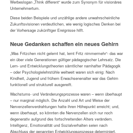
Werbeslogan „Think different“ wurde zum Synonym für visionäres
Unternehmertum.
Diese beiden Beispiele und unzählige andere unwahrscheinli­che
Zukunftsvisionen verdeutlichen, wie wenig logisches Denken bei
der Vorhersage zukünftiger Ereignisse hilft.
Neue Gedanken schaffen ein neues Gehirn
„Was Fritzchen nicht gelernt hat, lernt Fritz nimmermehr“- das war
ein über viele Generationen gültiger pädagogischer Lehrsatz. Die
Lern- und Entwicklungstheorien sämtlicher namhafter Pädagogik
– oder Psychologielehrstühle weltweit waren sich einig: Nach
Kindheit, Jugend und frühem Er­wachsenenalter war das Gehirn
funktionell und strukturell ausgereift.
Wachstums- und Veränderungsprozesse waren – wenn überhaupt
– nur marginal möglich. Die Anzahl und Art und Weise der
Nervenzellenverdrahtungen hatte ihren Höhe­punkt erreicht; und,
wenn überhaupt, so könnten die Ner­venzellen sich nur noch
degenerativ aufgrund des fort­schreitenden Alters verändern.
Intelligenz, Emotionalität und Sozialverhalten seien nach
Abschluss der genannten Ent­wicklungsprozesse determiniert.