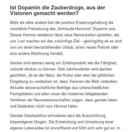
Ist Dopamin die Zauberdroge, aus der
Visionen ge­macht werden?
Mehr als alles andere löst die positive Erwartungshaltung die
verstärkte Freisetzung des „Vorfreude-Hormons“ Dopa­min aus.
Dieses Hormon wiederum lässt neue Nervenzellen sprießen, die
uns Lust machen auf das zukünftige Ziel – gleichgültig ob es sich
nun um einen bevorstehenden Ur­laub, einen neuen Partner oder
eine andere Belohnung handelt.
Genies sind ebenso wenig ein Zufallsprodukt wie die Fähig­keit,
visionär denken zu können. Seit Jahrhunderten wird darüber
gestritten, ob es der Natur, der Kultur oder eher der göttlichen
Eingebung zu verdanken ist, dass Visionen die Welt verändern.
Aktuelle wissenschaftliche Beiträge aus unterschiedlichen
Fachgebieten und allen voran die moder­nen bildgebenden
Verfahren der Neurowissenschaften zeigen, dass geniale Ideen
und Gedanken nicht vom Him­mel fallen.
Geniale Geistesblitze stimulieren also die Ausschüttung
körpereigener Drogen. Die Entwicklung und Umsetzung einer
eigenen Lebensidee ist sinnstiftend und fühlt sich sehr gut an. In