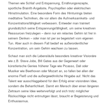
Themen wie Schlaf und Entspannung, Ernährungsre­zepte,
sportliche Brainfit-Angebote, Psychopillen oder elekt­rischen
Hirnstimulation. Eine besondere Form des Hirntu­nings bieten
meditative Techniken, die vor allem die Auf­merksamkeits- und
Konzentrationsfähigkeit verbessern. Entweder man trainiert
grundsätzlich seine Entspannungs­fähigkeit, um seine krea­tiven
Ressourcen freizulegen – denn nur ein relaxtes Gehirn ist frei in
seinem Denken – oder man ist per se begeistert vom eigenen
Tun. Aber auch in diesem Fall bedarf es au­ßerordentlicher
Konzentration, um sein Gehirn wachsen zu lassen.
Schaut man sich die Lebensläufe besonders kreativer Visionäre
wie z.B. Steve Jobs, Bill Gates aus der Gegenwart oder
künstlerische Genies früherer Tage wie Picasso, Dali oder
Musiker wie Beethoven oder Mozart an, so fallen bei allen der
enorme Fleiß und die außergewöhnliche Hingabe auf. Nicht das
Talent war ausschlaggebend für den Erfolg einer visionären Idee,
sondern die Beharrlichkeit. Damit ein Mensch über einen längeren
Zeitraum seine Idee weiterverfolgt und sich trotz möglicher
Rückschläge nicht entmutigen lässt, braucht er Begeisterung und
Enthusiasmus.